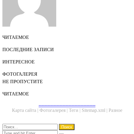
ЧИТАЕМОЕ
ПОСЛЕДНИЕ ЗАПИСИ
ИНТЕРЕСНОЕ
ФОТОГАЛЕРЕЯ
НЕ ПРОПУСТИТЕ
ЧИТАЕМОЕ
Facebook
Twitter
WhatsApp
Telegram
--------------------------------------
Карта сайта |
Фотогалерея |
Теги |
Sitemap.xml |
Разное
Close
Найти:
Close