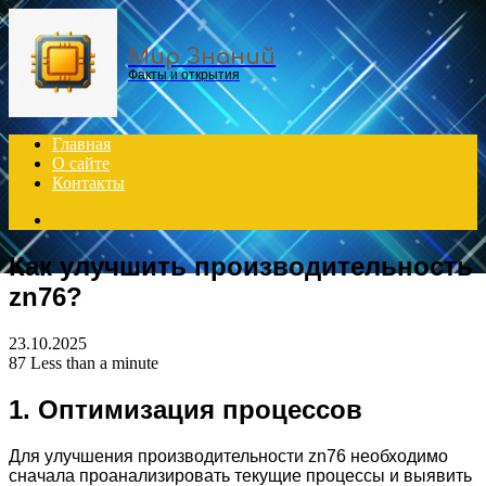
Menu
Мир Знаний
Факты и открытия
Главная
О сайте
Контакты
Search
for
Как улучшить производительность
zn76?
23.10.2025
87
Less than a minute
1. Оптимизация процессов
Для улучшения производительности zn76 необходимо
сначала проанализировать текущие процессы и выявить