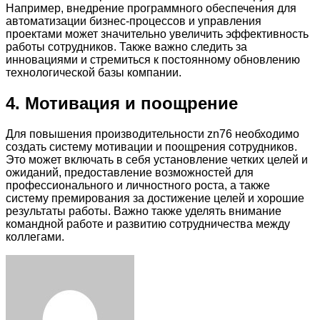
Например, внедрение программного обеспечения для
автоматизации бизнес-процессов и управления
проектами может значительно увеличить эффективность
работы сотрудников. Также важно следить за
инновациями и стремиться к постоянному обновлению
технологической базы компании.
4. Мотивация и поощрение
Для повышения производительности zn76 необходимо
создать систему мотивации и поощрения сотрудников.
Это может включать в себя установление четких целей и
ожиданий, предоставление возможностей для
профессионального и личностного роста, а также
систему премирования за достижение целей и хорошие
результаты работы. Важно также уделять внимание
командной работе и развитию сотрудничества между
коллегами.
Facebook
Twitter
LinkedIn
Tumblr
Pinterest
Reddit
VKontakte
Odnoklassniki
Skype
WhatsApp
Telegram
Viber
Share
Print
via
Email