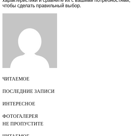
характеристики и сравните их с вашими потребностями,
чтобы сделать правильный выбор.
Facebook
Twitter
LinkedIn
Tumblr
Pinterest
Reddit
VKontakte
Odnoklassniki
Skype
WhatsApp
Telegram
Viber
Share
Print
via
Email
ЧИТАЕМОЕ
ПОСЛЕДНИЕ ЗАПИСИ
ИНТЕРЕСНОЕ
ФОТОГАЛЕРЕЯ
НЕ ПРОПУСТИТЕ