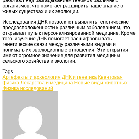
работают над разгадыванием геномов различных
организмов, что помогает расширить наше знание о
живых существах и их эволюции.
Исследования ДНК позволяют выявлять генетические
предрасположенности к различным заболеваниям, что
открывает путь к персонализированной медицине. Кроме
того, изучение ДНК помогает расшифровывать
генетические связи между различными видами и
понимать их эволюционные отношения. Эти открытия
имеют огромное значение для развития медицины,
сельского хозяйства и экологии.
Tags
Артефакты и археология
ДНК и генетика
Квантовая
физика
Лекарства и медицина
Новые виды животных
Физика исследований
Facebook
Twitter
LinkedIn
Tumblr
Pinterest
Reddit
VKontakte
Odnoklassniki
Skype
WhatsApp
Telegram
Viber
Share
Print
via
Email