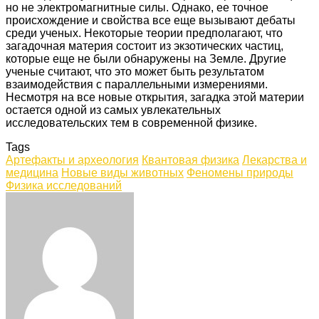
но не электромагнитные силы. Однако, ее точное
происхождение и свойства все еще вызывают дебаты
среди ученых. Некоторые теории предполагают, что
загадочная материя состоит из экзотических частиц,
которые еще не были обнаружены на Земле. Другие
ученые считают, что это может быть результатом
взаимодействия с параллельными измерениями.
Несмотря на все новые открытия, загадка этой материи
остается одной из самых увлекательных
исследовательских тем в современной физике.
Tags
Артефакты и археология
Квантовая физика
Лекарства и
медицина
Новые виды животных
Феномены природы
Физика исследований
Facebook
Twitter
LinkedIn
Tumblr
Pinterest
Reddit
VKontakte
Odnoklassniki
Skype
WhatsApp
Telegram
Viber
Share
Print
via
Email