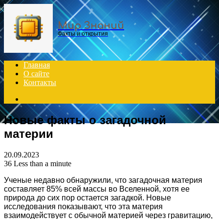
Menu
Мир Знаний
Факты и открытия
Главная
О сайте
Контакты
Search
for
Новые факты о загадочной
материи
20.09.2023
36
Less than a minute
Ученые недавно обнаружили, что загадочная материя
составляет 85% всей массы во Вселенной, хотя ее
природа до сих пор остается загадкой. Новые
исследования показывают, что эта материя
взаимодействует с обычной материей через гравитацию,