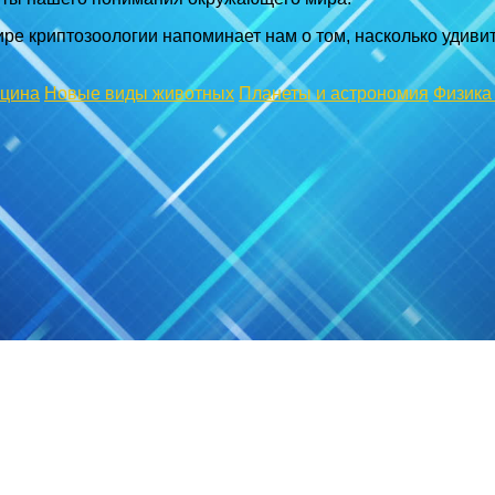
ре криптозоологии напоминает нам о том, насколько удиви
ицина
Новые виды животных
Планеты и астрономия
Физика