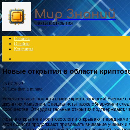
Menu
Мир Знаний
Факты и открытия
Главная
О сайте
Контакты
Search
for
Новые открытия в области криптоз
25.07.2023
31
Less than a minute
Увлекательные новости в мире криптозоологии! Ученые с
джунглях Амазонии. Специалисты также обнаружили следы
сообществе. Эти удивительные открытия подтверждают, чт
Новые открытия в криптозоологии открывают перед нами 
этой области продолжают привлекать внимание ученых и л
неизведанные уголки нашей планеты и расширить горизо