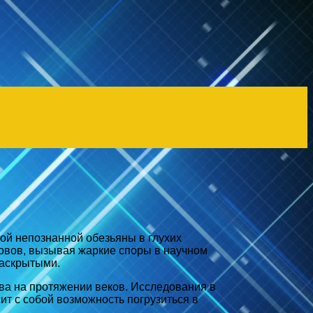
ой непознанной обезьяны в глухих
овов, вызывая жаркие споры в научном
раскрытыми.
ва на протяжении веков. Исследования в
т с собой возможность погрузиться в