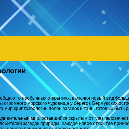
оологии
ообщают о необычных открытиях, включая новый вид больш
 огромного морского чудовища у берегов Бермудских остр
о мир криптозоологии полон загадок и тайн, готовых быть 
удивительный мир, оставшийся скрытым от глаз человечест
юбителей загадок природы. Каждое новое открытие приноси
нты нашего понимания окружающего мира.