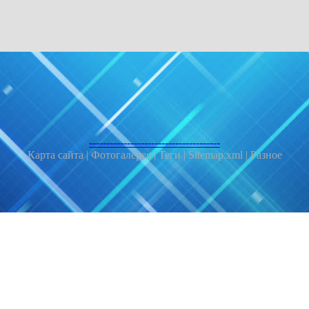
--------------------------------------
Карта сайта |
Фотогалерея |
Теги |
Sitemap.xml |
Разное