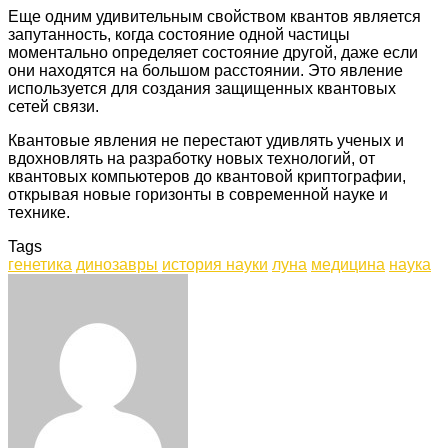
Еще одним удивительным свойством квантов является
запутанность, когда состояние одной частицы
моментально определяет состояние другой, даже если
они находятся на большом расстоянии. Это явление
используется для создания защищенных квантовых
сетей связи.
Квантовые явления не перестают удивлять ученых и
вдохновлять на разработку новых технологий, от
квантовых компьютеров до квантовой криптографии,
открывая новые горизонты в современной науке и
технике.
Tags
генетика
динозавры
история науки
луна
медицина
наука
Facebook
Twitter
LinkedIn
Tumblr
Pinterest
Reddit
VKontakte
Odnoklassniki
Skype
WhatsApp
Telegram
Viber
Share
Print
via
Email