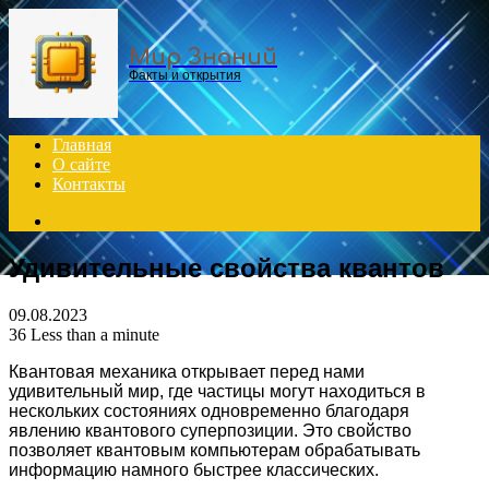
Menu
Мир Знаний
Факты и открытия
Главная
О сайте
Контакты
Search
for
Удивительные свойства квантов
09.08.2023
36
Less than a minute
Квантовая механика открывает перед нами
удивительный мир, где частицы могут находиться в
нескольких состояниях одновременно благодаря
явлению квантового суперпозиции. Это свойство
позволяет квантовым компьютерам обрабатывать
информацию намного быстрее классических.