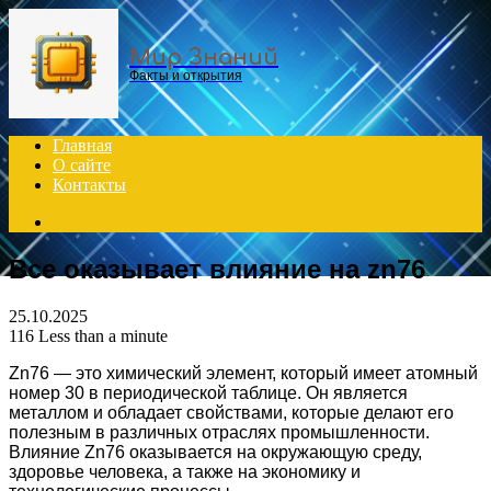
Menu
Мир Знаний
Факты и открытия
Главная
О сайте
Контакты
Search
for
Все оказывает влияние на zn76
25.10.2025
116
Less than a minute
Zn76 — это химический элемент, который имеет атомный
номер 30 в периодической таблице. Он является
металлом и обладает свойствами, которые делают его
полезным в различных отраслях промышленности.
Влияние Zn76 оказывается на окружающую среду,
здоровье человека, а также на экономику и