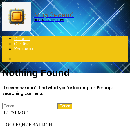
Menu
Мир Знаний
Факты и открытия
Главная
О сайте
Контакты
Search
for
Nothing Found
It seems we can’t find what you’re looking for. Perhaps
searching can help.
Найти:
ЧИТАЕМОЕ
ПОСЛЕДНИЕ ЗАПИСИ