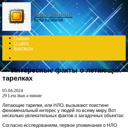
Menu
Мир Знаний
Факты и открытия
Главная
О сайте
Контакты
Search
for
— Интересные факты о летающих
тарелках
05.04.2024
29
Less than a minute
Летающие тарелки, или НЛО, вызывают поистине
феноменальный интерес у людей по всему миру. Вот
несколько увлекательных фактов о загадочных объектах:
Согласно исследованиям, первое упоминание о НЛО