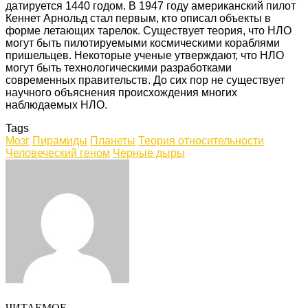
датируется 1440 годом. В 1947 году американский пилот
Кеннет Арнольд стал первым, кто описал объекты в
форме летающих тарелок. Существует теория, что НЛО
могут быть пилотируемыми космическими кораблями
пришельцев. Некоторые ученые утверждают, что НЛО
могут быть технологическими разработками
современных правительств. До сих пор не существует
научного объяснения происхождения многих
наблюдаемых НЛО.
Tags
Мозг
Пирамиды
Планеты
Теория относительности
Человеческий геном
Черные дыры
Facebook
Twitter
LinkedIn
Tumblr
Pinterest
Reddit
VKontakte
Odnoklassniki
Skype
WhatsApp
Telegram
Viber
Share
Print
via
Email
ЧИТАЕМОЕ