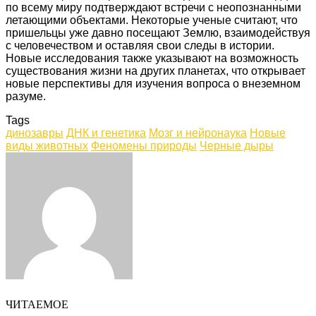
по всему миру подтверждают встречи с неопознанными
летающими объектами. Некоторые ученые считают, что
пришельцы уже давно посещают Землю, взаимодействуя
с человечеством и оставляя свои следы в истории.
Новые исследования также указывают на возможность
существования жизни на других планетах, что открывает
новые перспективы для изучения вопроса о внеземном
разуме.
Tags
динозавры
ДНК и генетика
Мозг и нейронаука
Новые
виды животных
Феномены природы
Черные дыры
Facebook
Twitter
LinkedIn
Tumblr
Pinterest
Reddit
VKontakte
Odnoklassniki
Skype
WhatsApp
Telegram
Viber
Share
Print
via
Email
ЧИТАЕМОЕ