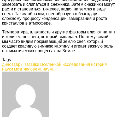
замерзать и слипаться в снежинки. Затем снежинки могут
расти и становиться тяжелее, падая на землю в виде
снега. Таким образом, снег образуется благодаря
сложному процессу конденсации, замерзания и роста
кристаллов в атмосфере.
Температура, влажность и другие факторы влияют на тип
и количество снега, который выпадает. Поэтому зимой
мы часто видим покрывающий землю снег, который
создает красивую зимнюю картину и играет важную роль
в климатических процессах на Земле.
Tags
динозавры
загадки Вселенной
исследования
история
науки
мозг человека
наука
Facebook
Twitter
LinkedIn
Tumblr
Pinterest
Reddit
VKontakte
Odnoklassniki
Skype
WhatsApp
Telegram
Viber
Share
Print
via
Email