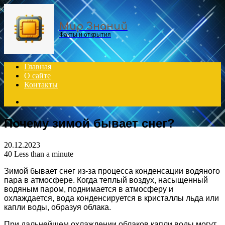
Menu
Мир Знаний
Факты и открытия
Главная
О сайте
Контакты
Search
for
Почему зимой бывает снег?
20.12.2023
40
Less than a minute
Зимой бывает снег из-за процесса конденсации водяного
пара в атмосфере. Когда теплый воздух, насыщенный
водяным паром, поднимается в атмосферу и
охлаждается, вода конденсируется в кристаллы льда или
капли воды, образуя облака.
При дальнейшем охлаждении облаков капли воды могут