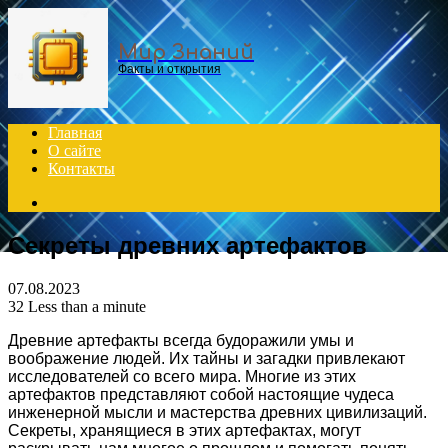
Menu
Мир Знаний
Факты и открытия
Главная
О сайте
Контакты
Search
for
Секреты древних артефактов
07.08.2023
32
Less than a minute
Древние артефакты всегда будоражили умы и
воображение людей. Их тайны и загадки привлекают
исследователей со всего мира. Многие из этих
артефактов представляют собой настоящие чудеса
инженерной мысли и мастерства древних цивилизаций.
Секреты, хранящиеся в этих артефактах, могут