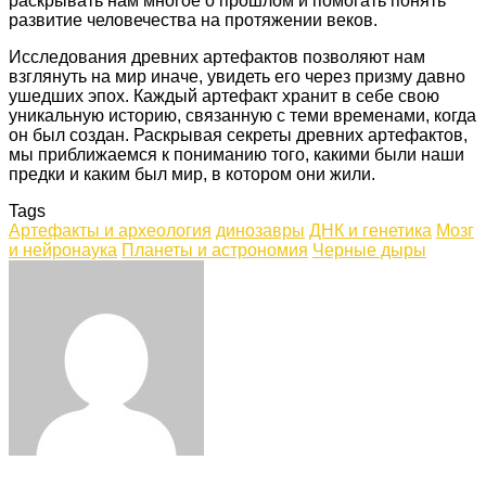
раскрывать нам многое о прошлом и помогать понять
развитие человечества на протяжении веков.
Исследования древних артефактов позволяют нам
взглянуть на мир иначе, увидеть его через призму давно
ушедших эпох. Каждый артефакт хранит в себе свою
уникальную историю, связанную с теми временами, когда
он был создан. Раскрывая секреты древних артефактов,
мы приближаемся к пониманию того, какими были наши
предки и каким был мир, в котором они жили.
Tags
Артефакты и археология
динозавры
ДНК и генетика
Мозг
и нейронаука
Планеты и астрономия
Черные дыры
Facebook
Twitter
LinkedIn
Tumblr
Pinterest
Reddit
VKontakte
Odnoklassniki
Skype
WhatsApp
Telegram
Viber
Share
Print
via
Email