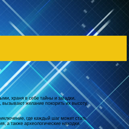
ми, храня в себе тайны и загадки,
 вызывают желание покорить их высоту,
иключение, где каждый шаг может стать
, а также археологические находки,