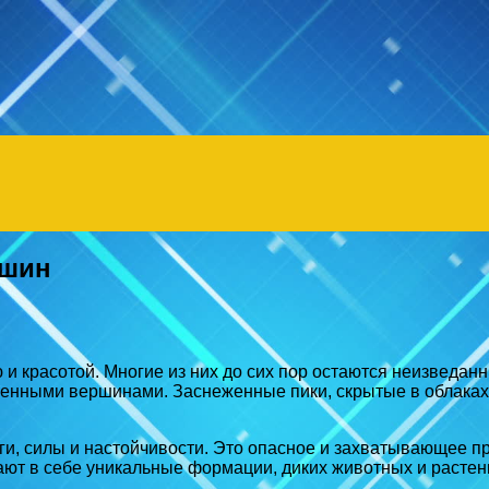
ршин
 красотой. Многие из них до сих пор остаются неизведанны
енными вершинами. Заснеженные пики, скрытые в облаках,
и, силы и настойчивости. Это опасное и захватывающее пр
т в себе уникальные формации, диких животных и растения