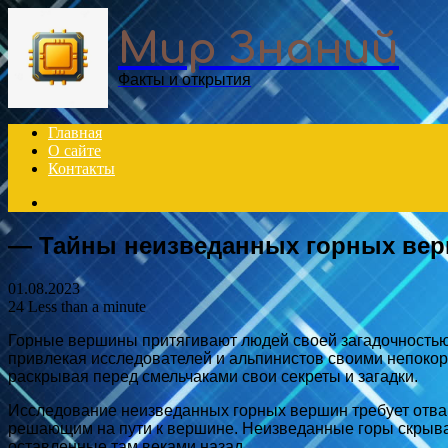
Menu
Мир Знаний
Факты и открытия
Главная
О сайте
Контакты
Search
for
— Тайны неизведанных горных ве
01.08.2023
24
Less than a minute
Горные вершины притягивают людей своей загадочностью и
привлекая исследователей и альпинистов своими непокор
раскрывая перед смельчаками свои секреты и загадки.
Исследование неизведанных горных вершин требует отваг
решающим на пути к вершине. Неизведанные горы скрываю
оставленные там веками назад.