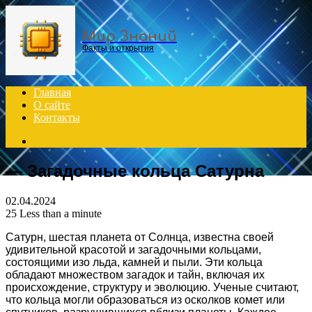
Menu
Мир Знаний
Факты и открытия
Главная
О сайте
Контакты
Search
for
— Загадочные кольца Сатурна
02.04.2024
25
Less than a minute
Сатурн, шестая планета от Солнца, известна своей
удивительной красотой и загадочными кольцами,
состоящими изо льда, камней и пыли. Эти кольца
обладают множеством загадок и тайн, включая их
происхождение, структуру и эволюцию. Ученые считают,
что кольца могли образоваться из осколков комет или