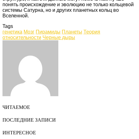
понять происхождение и эволюцию не только кольцевой
системы Сатурна, но и других планетных кольц во
Вселенной.
Tags
генетика
Мозг
Пирамиды
Планеты
Теория
относительности
Черные дыры
Facebook
Twitter
LinkedIn
Tumblr
Pinterest
Reddit
VKontakte
Odnoklassniki
Skype
WhatsApp
Telegram
Viber
Share
Print
via
Email
ЧИТАЕМОЕ
ПОСЛЕДНИЕ ЗАПИСИ
ИНТЕРЕСНОЕ