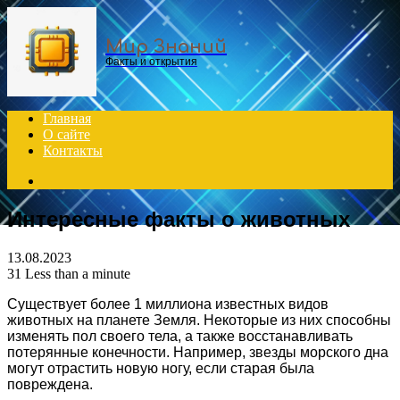
Menu
Мир Знаний
Факты и открытия
Главная
О сайте
Контакты
Search
for
Интересные факты о животных
13.08.2023
31
Less than a minute
Существует более 1 миллиона известных видов
животных на планете Земля. Некоторые из них способны
изменять пол своего тела, а также восстанавливать
потерянные конечности. Например, звезды морского дна
могут отрастить новую ногу, если старая была
повреждена.