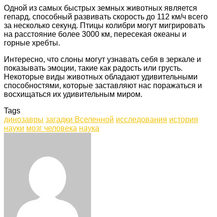
Одной из самых быстрых земных животных является
гепард, способный развивать скорость до 112 км/ч всего
за несколько секунд. Птицы колибри могут мигрировать
на расстояние более 3000 км, пересекая океаны и
горные хребты.
Интересно, что слоны могут узнавать себя в зеркале и
показывать эмоции, такие как радость или грусть.
Некоторые виды животных обладают удивительными
способностями, которые заставляют нас поражаться и
восхищаться их удивительным миром.
Tags
динозавры
загадки Вселенной
исследования
история
науки
мозг человека
наука
Facebook
Twitter
LinkedIn
Tumblr
Pinterest
Reddit
VKontakte
Odnoklassniki
Skype
WhatsApp
Telegram
Viber
Share
Print
via
Email