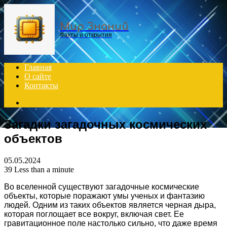
Menu
Мир Знаний
Факты и открытия
Главная
О сайте
Контакты
Search
for
Загадки загадочных космических
объектов
05.05.2024
39
Less than a minute
Во вселенной существуют загадочные космические
объекты, которые поражают умы ученых и фантазию
людей. Одним из таких объектов является черная дыра,
которая поглощает все вокруг, включая свет. Ее
гравитационное поле настолько сильно, что даже время