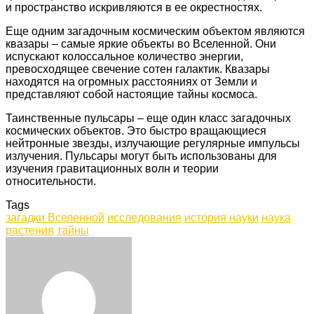
и пространство искривляются в ее окрестностях.
Еще одним загадочным космическим объектом являются
квазары – самые яркие объекты во Вселенной. Они
испускают колоссальное количество энергии,
превосходящее свечение сотен галактик. Квазары
находятся на огромных расстояниях от Земли и
представляют собой настоящие тайны космоса.
Таинственные пульсары – еще один класс загадочных
космических объектов. Это быстро вращающиеся
нейтронные звезды, излучающие регулярные импульсы
излучения. Пульсары могут быть использованы для
изучения гравитационных волн и теории
относительности.
Tags
загадки Вселенной
исследования
история науки
наука
растения
тайны
Facebook
Twitter
LinkedIn
Tumblr
Pinterest
Reddit
VKontakte
Odnoklassniki
Skype
WhatsApp
Telegram
Viber
Share
Print
via
Email